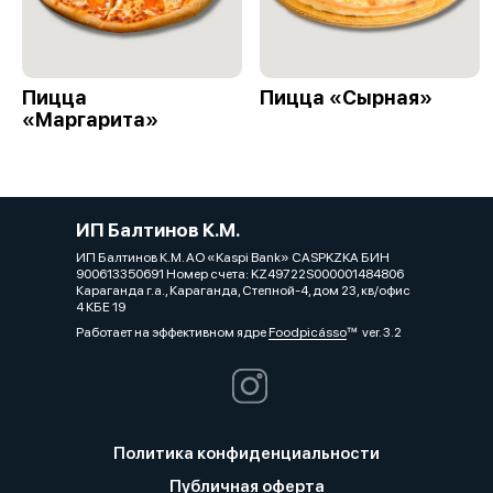
Пицца
Пицца «Сырная»
«Маргарита»
ИП Балтинов К.М.
ИП Балтинов К.М. АО «Kaspi Bank» CASPKZKA БИН
900613350691 Номер счета: KZ49722S000001484806
Караганда г.а., Караганда, Степной-4, дом 23, кв/офис
4 КБЕ 19
Работает на эффективном ядре
Foodpicásso
ver. 3.2
Политика конфиденциальности
Публичная оферта