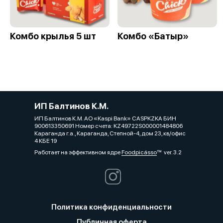
Комбо крылья 5 шт
Комбо «Батыр»
ИП Балтинов К.М.
ИП Балтинов К.М. АО «Kaspi Bank» CASPKZKA БИН
900613350691 Номер счета: KZ49722S000001484806
Караганда г.а., Караганда, Степной-4, дом 23, кв/офис
4 КБЕ 19
Работает на эффективном ядре
Foodpicásso
ver. 3.2
Политика конфиденциальности
Публичная оферта