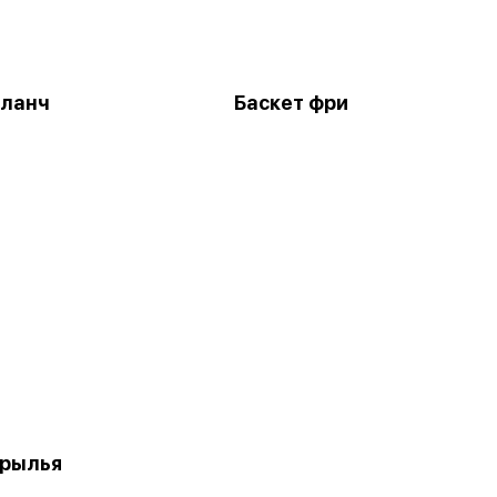
-ланч
Баскет фри
крылья