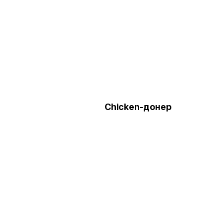
ч
Chicken-донер