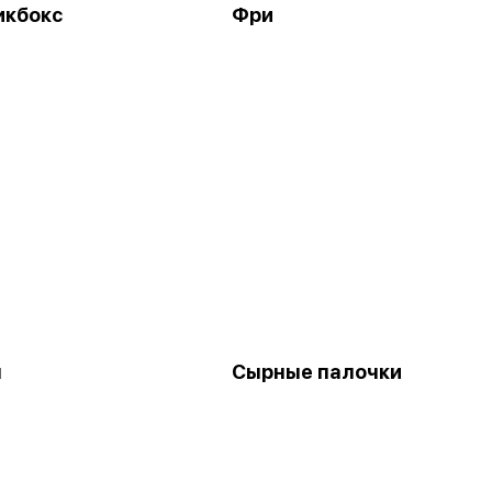
икбокс
Фри
ы
Сырные палочки