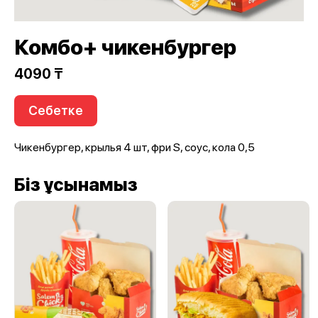
Комбо+ чикенбургер
4090 ₸
Себетке
Чикенбургер, крылья 4 шт, фри S, соус, кола 0,5
Біз ұсынамыз