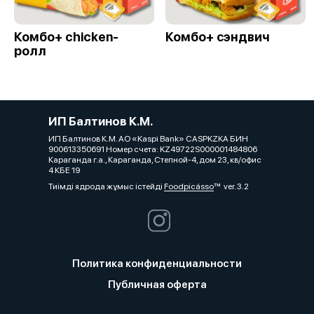
Комбо+ chicken-
Комбо+ сэндвич
ролл
ИП Балтинов К.М.
ИП Балтинов К.М. АО «Kaspi Bank» CASPKZKA БИН
900613350691 Номер счета: KZ49722S000001484806
Караганда г.а., Караганда, Степной-4, дом 23, кв/офис
4 КБЕ 19
Тиімді ядрода жұмыс істейді
Foodpicásso
ver. 3.2
Политика конфиденциальности
Публичная оферта