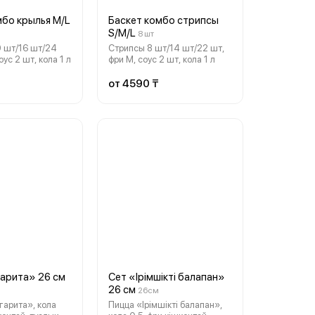
мбо крылья M/L
Баскет комбо стрипсы
S/M/L
8 шт
 шт/16 шт/24
Стрипсы 8 шт/14 шт/22 шт,
оус 2 шт, кола 1 л
фри М, соус 2 шт, кола 1 л
от 4590 ₸
арита» 26 см
Сет «Ірімшіктi балапан»
26 см
26см
арита», кола
Пицца «Ірімшіктi балапан»,