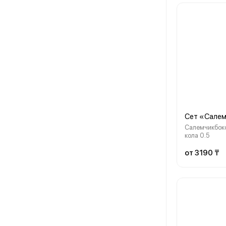
Сет «Сале
Салемчикбокс,
кола 0.5
от 3190 ₸