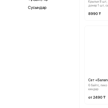
Крылья 8 шт, 
донер 1 шт, с
Сусындар
шт, фри S, соу
8990 ₸
Сет «Балап
6 байтс, пико 
киндер
от 2490 ₸