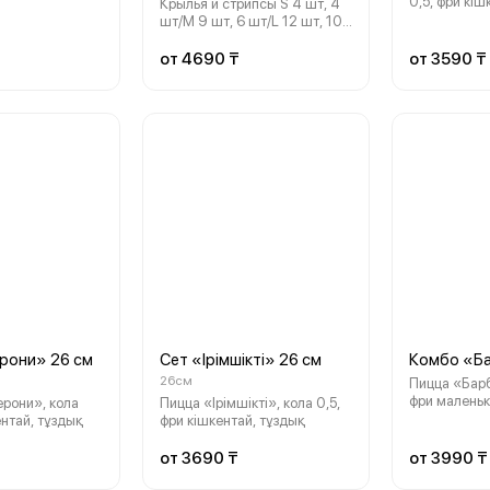
0,5, фри кіш
Крылья и стрипсы S 4 шт, 4
шт/M 9 шт, 6 шт/L 12 шт, 10
шт, фри M, соус 2 шт, кола 1л
от 4690 ₸
от 3590 ₸
рони» 26 см
Сет «Ірімшіктi» 26 см
Комбо «Б
26см
Пицца «Барб
фри маленькая,
рони», кола
Пицца «Ірімшіктi», кола 0,5,
«Барбекю», 
ентай, тұздық
фри кішкентай, тұздық
большая, со
от 3690 ₸
от 3990 ₸