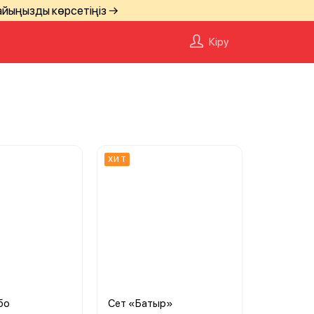
айыңызды көрсетіңіз →
Кіру
ХИТ
бо
Сет «Батыр»