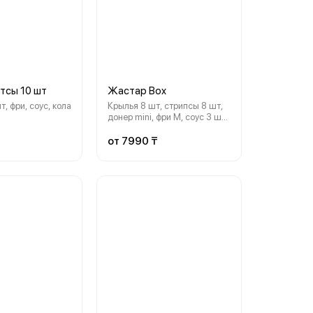
тсы 10 шт
Жастар Box
, фри, соус, кола
Крылья 8 шт, стрипсы 8 шт,
донер mini, фри М, соус 3 шт,
кола 1 л
от 7990 ₸