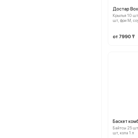
Достар Box
Крылья 10 шт
шт, фри М, соу
от 7990 ₸
Баскет ком
Байтсы 25 шт,
шт, кола 1 л