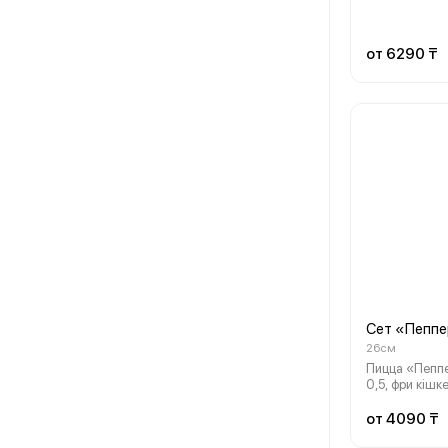
от 6290 ₸
Сет «Пеппе
26см
Пицца «Пеппе
0,5, фри кішк
от 4090 ₸