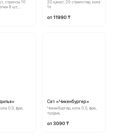
т, стрипсы 10
20 қанат, 20 стрипстер, кола
очки 8 шт,
1л
3 см, фри М, соус
 л
от 11990 ₸
дилья»
Сет «Чикенбургер»
ола 0,5, фри,
Чикенбургер, кола 0,5, фри,
тұздық
от 3090 ₸