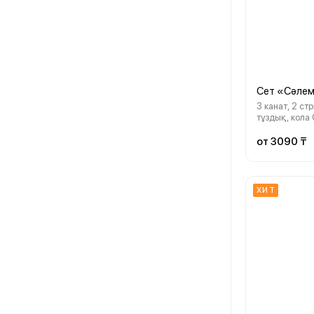
Сет «Сәле
3 канат, 2 ст
тұздық, кола 
от 3090 ₸
ХИТ