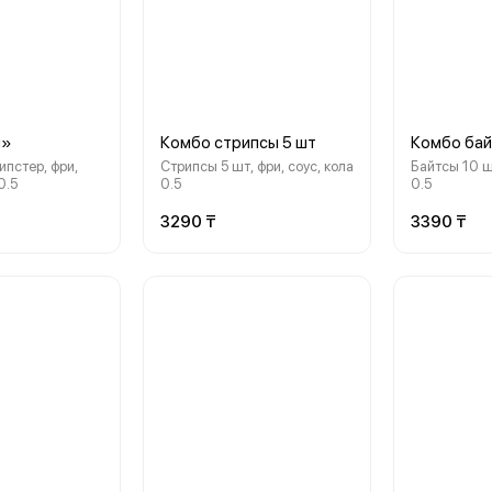
м»
Комбо стрипсы 5 шт
Комбо бай
рипстер, фри,
Стрипсы 5 шт, фри, соус, кола
Байтсы 10 шт
0.5
0.5
0.5
3290 ₸
3390 ₸