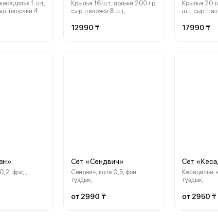
кесадилья 1 шт,
Крылья 16 шт, дольки 200 гр,
Крылья 20 ш
ыр. палочки 4
сыр. палочки 8 шт,
шт, сыр. пал
с 3 шт, кола 1 л
пепперони 33 см, соус 3 шт,
пепперони 3
кола 2 л
3 шт, кола 2
12990 ₸
17990 ₸
ан»
Сет «Сендвич»
Сет «Кеса
0,2, фри, ,
Сендвич, кола 0,5, фри,
Кесадилья, к
тұздық
тұздық
от 2990 ₸
от 2950 ₸