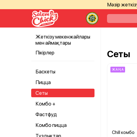
Мәзір жеткі
Жеткізу мекенжайлары
мен аймақтары
Сеты
Пікірлер
ЖАҢА
Баскеты
Пицца
Сеты
Комбо +
Фастфуд
Комбо пицца
Chill комбо
Тұздықтар