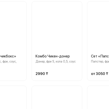
мчикбокс»
Комбо Чикен-донер
Сет «Пап
 фри, соус,
Донер, фри S, кола 0,5, соус
Папстер, фри
2990 ₸
от 3050 ₸