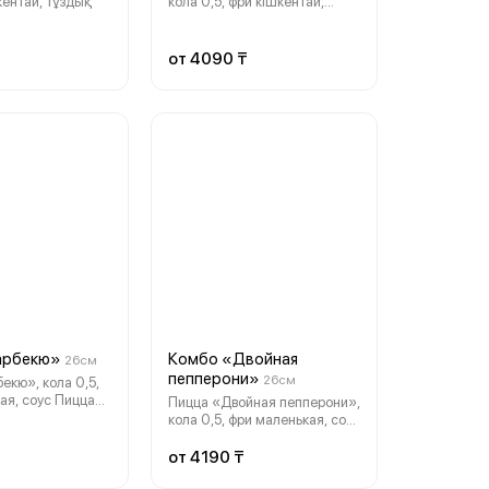
кентай, тұздық
кола 0,5, фри кішкентай,
тұздық
от 4090 ₸
арбекю»
Комбо «Двойная
26см
пепперони»
26см
екю», кола 0,5,
 соус Пицца
Пицца «Двойная пепперони»,
кола 1л, фри
кола 0,5, фри маленькая, соус
ус
Пицца «Двойная пепперони»,
кола 1л, фри большая, соус
от 4190 ₸