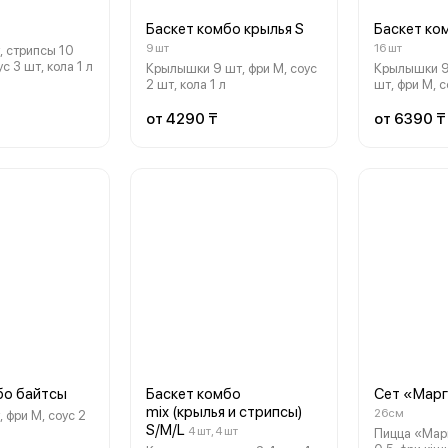
Баскет комбо крылья S
Баскет ко
9 шт
16 шт
, стрипсы 10
с 3 шт, кола 1 л
Крылышки 9 шт, фри M, соус
Крылышки 9
2 шт, кола 1 л
шт, фри M, с
от 4290 ₸
от 6390 ₸
бо байтсы
Баскет комбо
Сет «Марг
mix (крылья и стрипсы)
26см
 фри M, соус 2
S/M/L
4 шт, 4 шт
Пицца «Марг