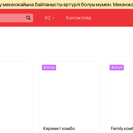
зу мекенжайына байланысты әртүрлі болуы мүмкін. Мекенж
KZ
Контактілер
ЖАҢА
ЖАҢА
Керемет комбо
Family ком