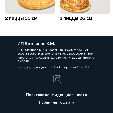
2 пиццы 33 см
3 пиццы 26 см
ИП Балтинов К.М.
ИП Балтинов К.М. АО «Kaspi Bank» CASPKZKA БИН
900613350691 Номер счета: KZ49722S000001484806
Караганда г.а., Караганда, Степной-4, дом 23, кв/офис
4 КБЕ 19
Тиімді ядрода жұмыс істейді
Foodpicásso
ver. 3.2
Политика конфиденциальности
Публичная оферта