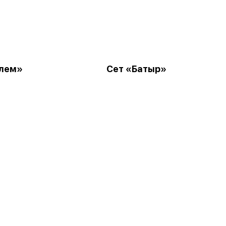
әлем»
Сет «Батыр»