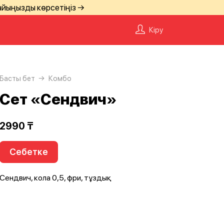
айыңызды көрсетіңіз →
Кіру
Басты бет
Комбо
Сет «Сендвич»
2990 ₸
Себетке
Сендвич, кола 0,5, фри, тұздық