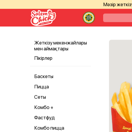
Мәзір жеткі
Жеткізу мекенжайлары
мен аймақтары
Пікірлер
Баскеты
Пицца
Сеты
Комбо +
Фастфуд
Комбо пицца