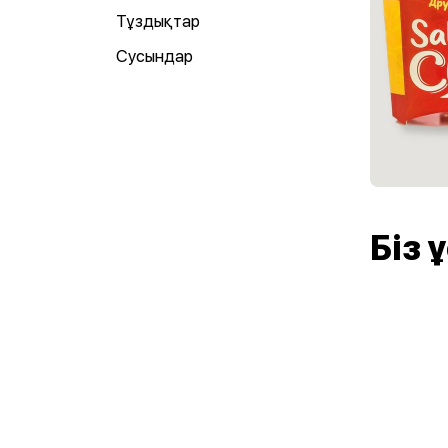
Тұздықтар
Сусындар
Біз