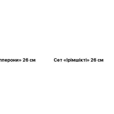
пперони» 26 см
Сет «Ірімшіктi» 26 см