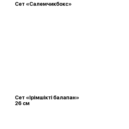
Сет «Салемчикбокс»
Сет «Ірімшіктi балапан»
26 см