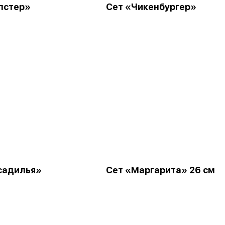
пстер»
Сет «Чикенбургер»
садилья»
Сет «Маргарита» 26 см