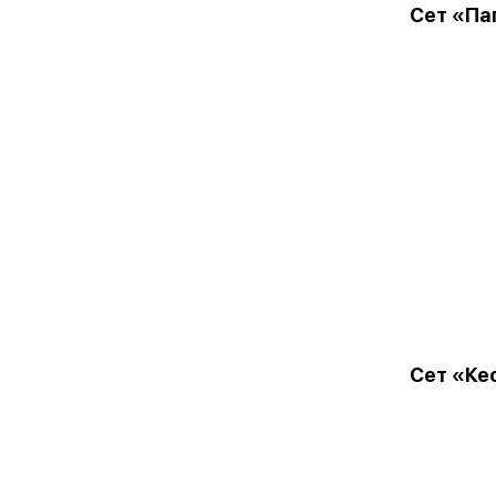
Сет «Па
Сет «Ке