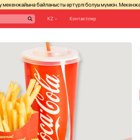
зу мекенжайына байланысты әртүрлі болуы мүмкін. Мекенж
KZ
Контактілер