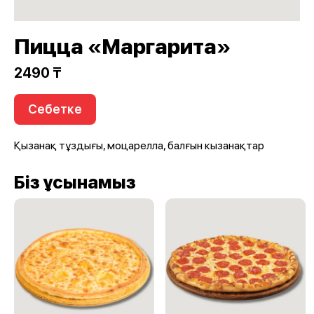
Пицца «Маргарита»
2490 ₸
Себетке
Қызанақ тұздығы, моцарелла, балғын кызанақтар
Біз ұсынамыз