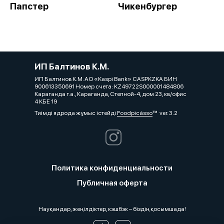
Папстер
Чикенбургер
ИП Балтинов К.М.
ИП Балтинов К.М. АО «Kaspi Bank» CASPKZKA БИН
900613350691 Номер счета: KZ49722S000001484806
Караганда г.а., Караганда, Степной-4, дом 23, кв/офис
4 КБЕ 19
Тиімді ядрода жұмыс істейді
Foodpicásso
ver. 3.2
Политика конфиденциальности
Публичная оферта
Науқандар, жеңілдіктер, кэшбэк – біздің қосымшада!