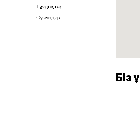
Тұздықтар
Сусындар
Біз