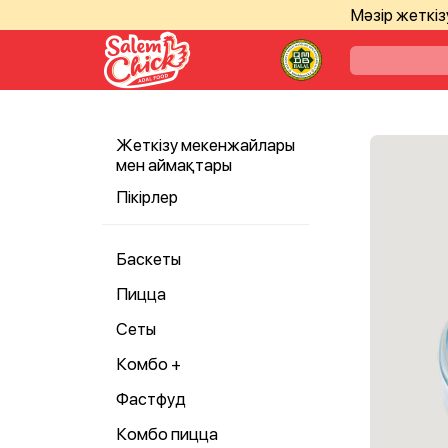
Мәзір жеткі
Жеткізу мекенжайлары
мен аймақтары
Пікірлер
Баскеты
Пицца
Сеты
Комбо +
Фастфуд
Комбо пицца