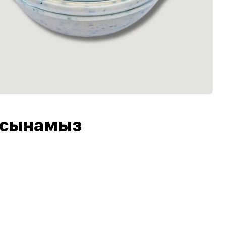
 ұсынамыз