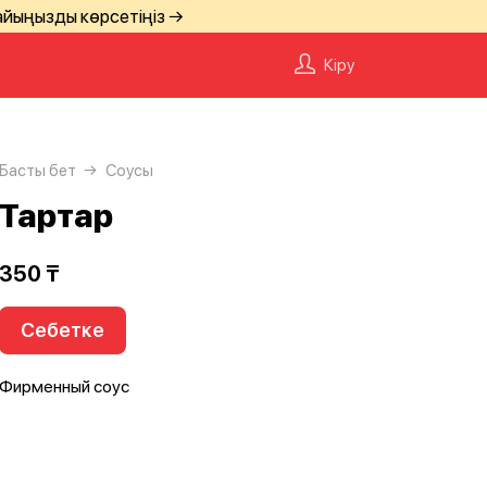
айыңызды көрсетіңіз →
Кіру
Басты бет
Соусы
Тартар
350 ₸
Себетке
Фирменный соус