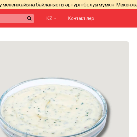
зу мекенжайына байланысты әртүрлі болуы мүмкін. Мекенж
KZ
Контактілер