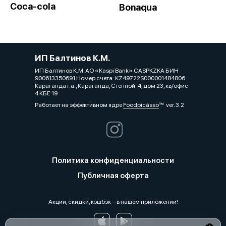
Coca-cola
Bonaqua
ИП Балтинов К.М.
ИП Балтинов К.М. АО «Kaspi Bank» CASPKZKA БИН
900613350691 Номер счета: KZ49722S000001484806
Караганда г.а., Караганда, Степной-4, дом 23, кв/офис
4 КБЕ 19
Работает на эффективном ядре
Foodpicásso
ver. 3.2
Политика конфиденциальности
Публичная оферта
Акции, скидки, кэшбэк − в нашем приложении!