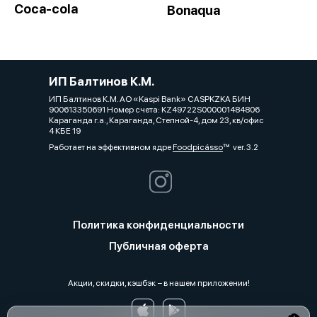
Coca-cola
Bonaqua
ИП Балтинов К.М.
ИП Балтинов К.М. АО «Kaspi Bank» CASPKZKA БИН
900613350691 Номер счета: KZ49722S000001484806
Караганда г.а., Караганда, Степной-4, дом 23, кв/офис
4 КБЕ 19
Работает на эффективном ядре
Foodpicásso
ver. 3.2
Политика конфиденциальности
Публичная оферта
Акции, скидки, кэшбэк − в нашем приложении!